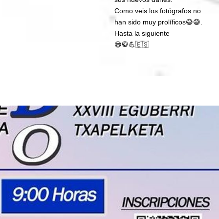
Como veis los fotógrafos no
han sido muy prolíficos😅😅.
Hasta la siguiente
😁🥋💪🇪🇸