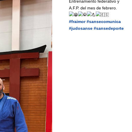
Entrenamiento federativo y
A.F.P. del mes de febrero.
#fraimor
#sansecomunica
#judosanse
#sansedeporte