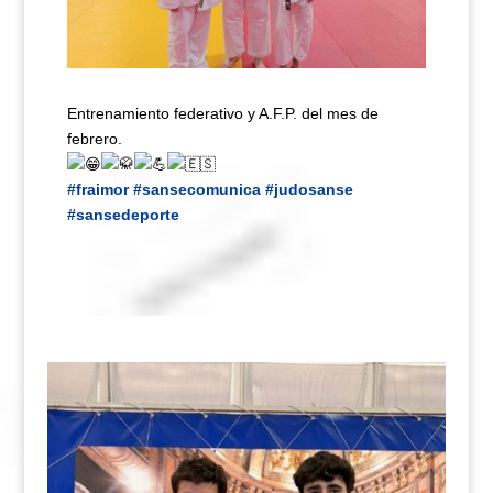
Entrenamiento federativo y A.F.P. del mes de
febrero.
#fraimor
#sansecomunica
#judosanse
#sansedeporte