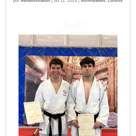
por
Administrador
|
Jul 11, 2025
|
Actividades
,
Cursos