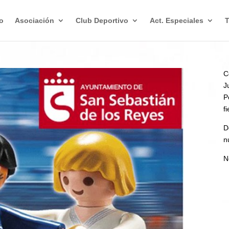
io
Asociación
Club Deportivo
Act. Especiales
C
J
P
f
D
n
N